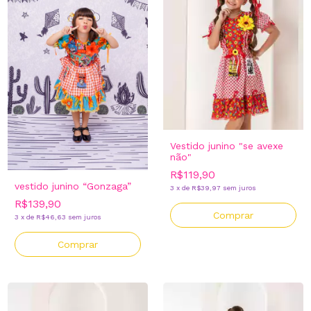
Vestido junino "se avexe
não"
R$119,90
vestido junino “Gonzaga”
3
x
de
R$39,97
sem juros
R$139,90
Comprar
3
x
de
R$46,63
sem juros
Comprar