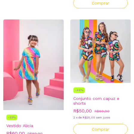
Comprar
-
44
%
Conjunto com capuz e
shorts
R$50,00
R$89,90
-
33
%
2
x
de
R$25,00
sem juros
Vestido Alicia
Comprar
R$60,00
R$89,90