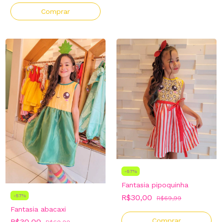
Comprar
-
57
%
Fantasia pipoquinha
R$30,00
-
57
%
R$69,99
Fantasia abacaxi
Comprar
R$30,00