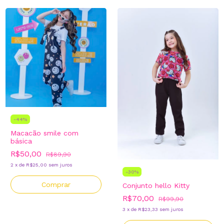
-
44
%
Macacão smile com
básica
R$50,00
R$89,90
2
x
de
R$25,00
sem juros
-
30
%
Comprar
Conjunto hello Kitty
R$70,00
R$99,90
3
x
de
R$23,33
sem juros