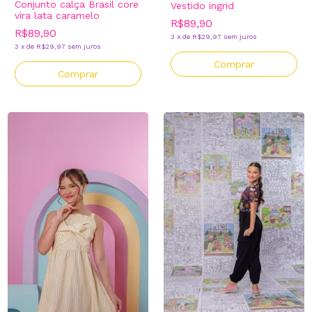
Conjunto calça Brasil core
Vestido ingrid
vira lata caramelo
R$89,90
R$89,90
3
x
de
R$29,97
sem juros
3
x
de
R$29,97
sem juros
Comprar
Comprar