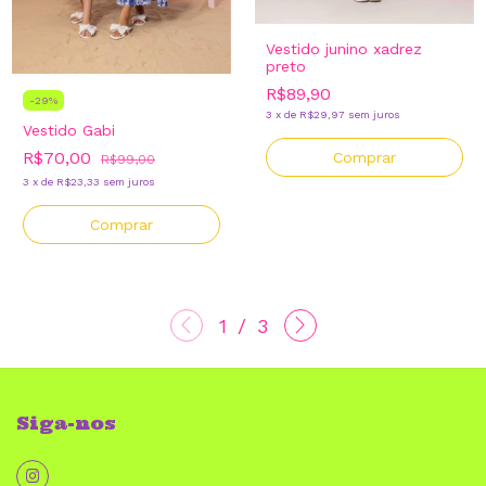
Vestido junino xadrez
preto
R$89,90
-
29
%
3
x
de
R$29,97
sem juros
Vestido Gabi
R$70,00
Comprar
R$99,00
3
x
de
R$23,33
sem juros
Comprar
1
/
3
Siga-nos