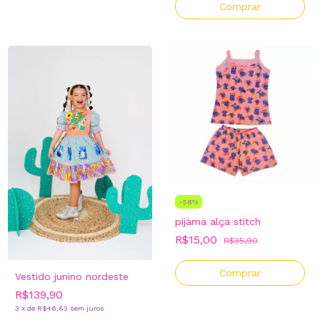
Comprar
-
58
%
pijama alça stitch
R$15,00
R$35,90
Comprar
Vestido junino nordeste
R$139,90
3
x
de
R$46,63
sem juros