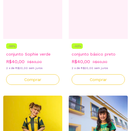
-
55
%
-
43
%
conjunto Sophie verde
conjunto básico preto
R$40,00
R$40,00
R$89,00
R$69,90
2
x
de
R$20,00
sem juros
2
x
de
R$20,00
sem juros
Comprar
Comprar