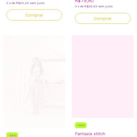
R$79,90
3
x
de
R$20,00
sem juros
3
x
de
R$26,63
sem juros
Comprar
Comprar
-
56
%
Fantasia stitch
-
56
%