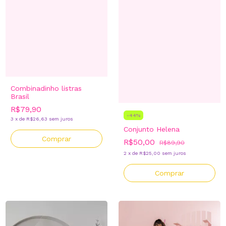
Combinadinho listras
Brasil
R$79,90
-
44
%
3
x
de
R$26,63
sem juros
Conjunto Helena
Comprar
R$50,00
R$89,90
2
x
de
R$25,00
sem juros
Comprar