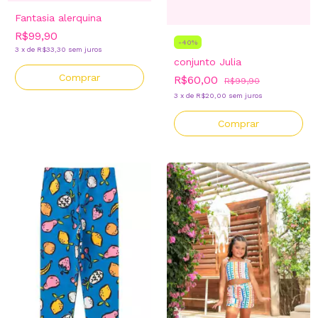
Fantasia alerquina
R$99,90
-
40
%
3
x
de
R$33,30
sem juros
conjunto Julia
Comprar
R$60,00
R$99,90
3
x
de
R$20,00
sem juros
Comprar