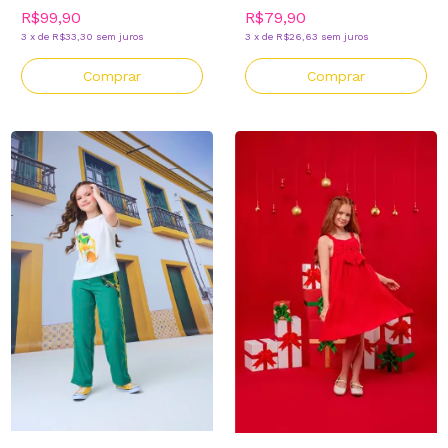
R$99,90
R$79,90
3
x
de
R$33,30
sem juros
3
x
de
R$26,63
sem juros
Comprar
Comprar