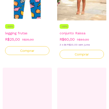
-
30
%
-
33
%
legging frutas
conjunto Raissa
R$25,00
R$60,00
R$35,90
R$89,90
3
x
de
R$20,00
sem juros
Comprar
Comprar