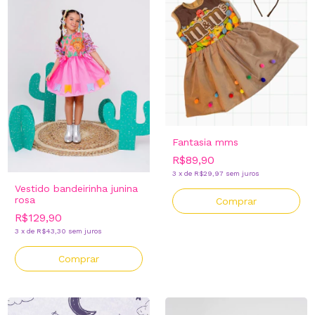
Fantasia mms
R$89,90
3
x
de
R$29,97
sem juros
Vestido bandeirinha junina
rosa
Comprar
R$129,90
3
x
de
R$43,30
sem juros
Comprar