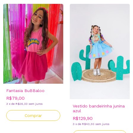
Fantasia BuBBaloo
R$79,00
3
x
de
R$26,33
sem juros
Vestido bandeirinha junina
azul
Comprar
R$129,90
3
x
de
R$43,30
sem juros