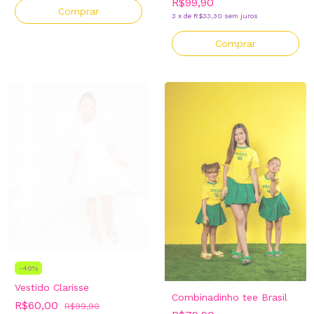
R$99,90
Comprar
3
x
de
R$33,30
sem juros
Comprar
-
40
%
Vestido Clarisse
Combinadinho tee Brasil
R$60,00
R$99,90