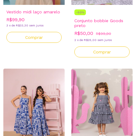
Vestido midi laço amarelo
-
50
%
R$99,90
Conjunto bobbie Goods
preto
3
x
de
R$33,30
sem juros
R$50,00
R$99,90
Comprar
2
x
de
R$25,00
sem juros
Comprar