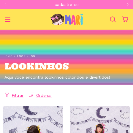
cadastre-se
Início
/
LOOKINHOS
LOOKINHOS
Aqui você encontra lookinhos coloridos e divertidos!
Filtrar
Ordenar