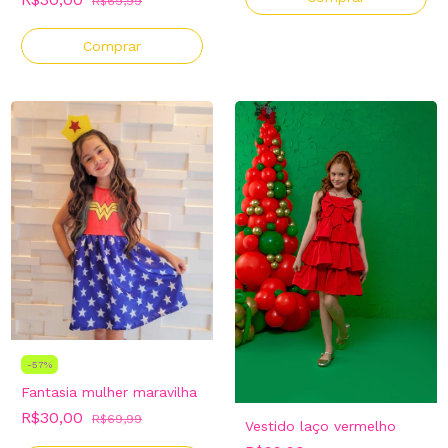
R$69,99
Comprar
-
57
%
Fantasia mulher maravilha
R$30,00
R$69,99
Vestido laço vermelho