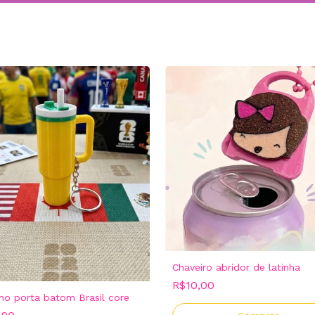
Chaveiro abridor de latinha
R$10,00
ho porta batom Brasil core