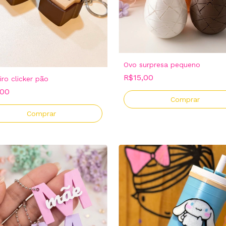
Ovo surpresa pequeno
R$15,00
iro clicker pão
,00