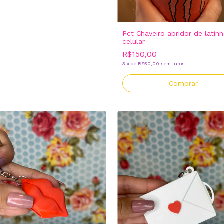
Pct Chaveiro abridor de latin
celular
R$150,00
3
x
de
R$50,00
sem juros
Comprar