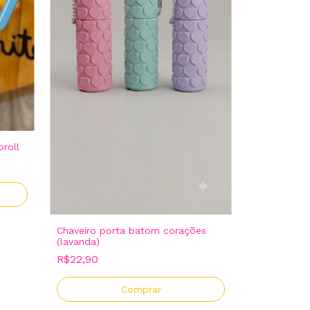
roll
Chaveiro porta batom corações
(lavanda)
R$22,90