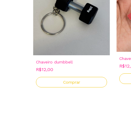
Chave
Chaveiro dumbbell
R$12
R$12,00