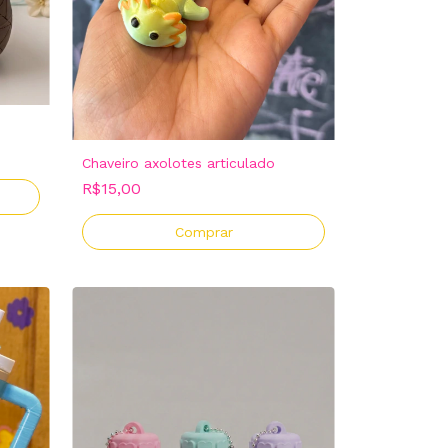
Chaveiro axolotes articulado
R$15,00