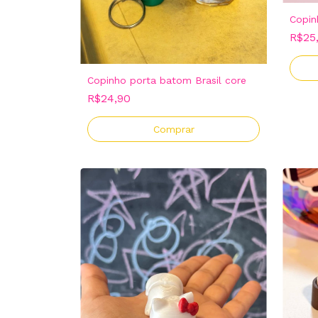
Copin
R$25
Copinho porta batom Brasil core
R$24,90