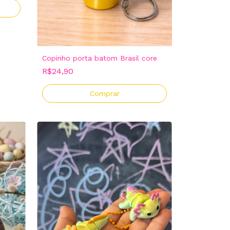
Copinho porta batom Brasil core
R$24,90