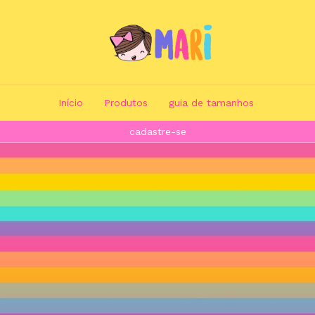
Início
Produtos
guia de tamanhos
cadastre-se