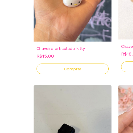
Chave
Chaveiro articulado kitty
R$18
R$15,00