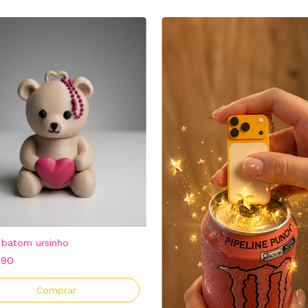
 batom ursinho
,90