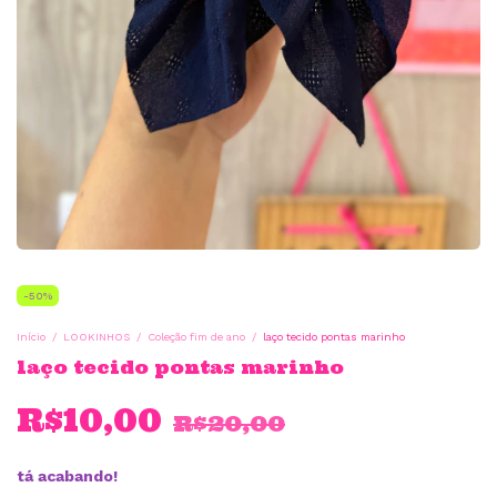
-
50
%
Início
/
LOOKINHOS
/
Coleção fim de ano
/
laço tecido pontas marinho
laço tecido pontas marinho
R$10,00
R$20,00
tá acabando!