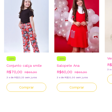
Ve
-
22
%
-
33
%
R$
Conjunto calça smile
Salopete Ana
3
x
R$70,00
R$60,00
R$89,90
R$89,90
3
x
de
R$23,33
sem juros
3
x
de
R$20,00
sem juros
Comprar
Comprar